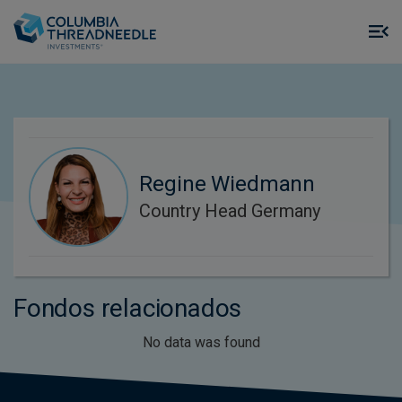
Skip to main content
M
m
o
Regine Wiedmann
Country Head Germany
Fondos relacionados
No data was found