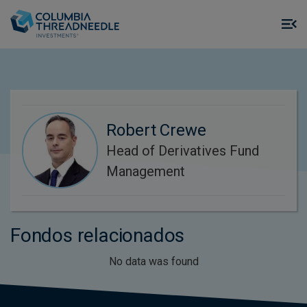
Skip to main content
M
m
o
Robert Crewe
Head of Derivatives Fund
Management
Fondos relacionados
No data was found