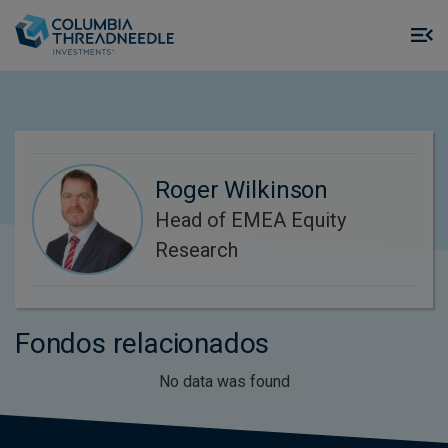
Skip to main content
M
m
o
Roger Wilkinson
Head of EMEA Equity
Research
Fondos relacionados
No data was found