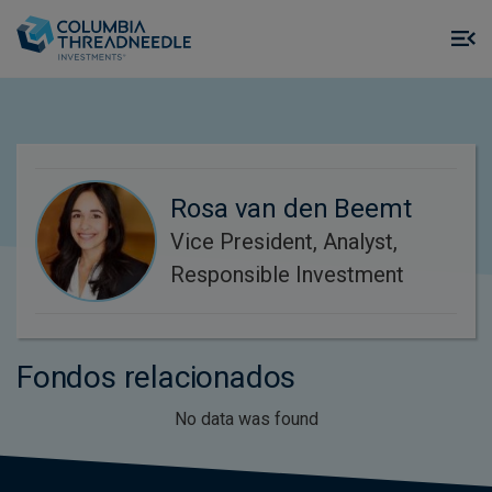
Skip to main content
M
m
o
Rosa van den Beemt
Vice President, Analyst,
Responsible Investment
Fondos relacionados
No data was found