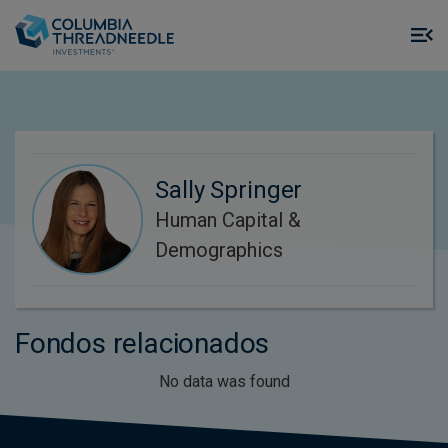
Skip to main content
M
m
o
Sally Springer
Human Capital &
Demographics
Fondos relacionados
No data was found