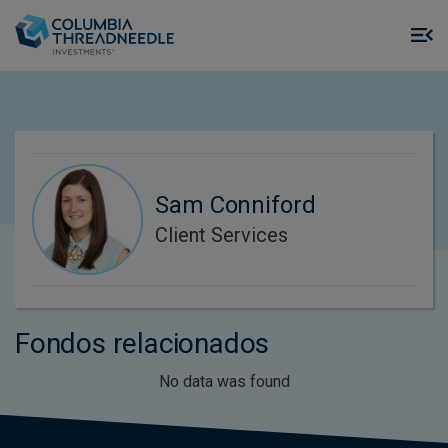
Skip to main content
M
m
o
Sam Conniford
Client Services
Fondos relacionados
No data was found