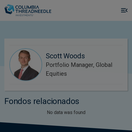
Skip to main content
M
m
o
Scott Woods
Portfolio Manager, Global
Equities
Fondos relacionados
No data was found