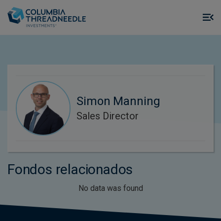
Skip to main content
M
m
o
Simon Manning
Sales Director
Fondos relacionados
No data was found