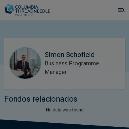
Skip to main content
M
m
o
Simon Schofield
Business Programme
Manager
Fondos relacionados
No data was found