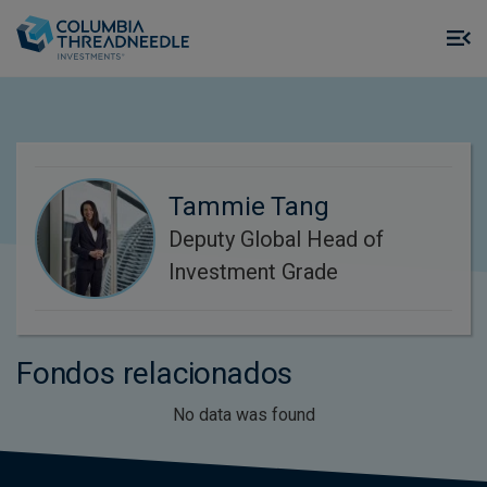
Skip to main content
M
m
o
Tammie Tang
Deputy Global Head of
Investment Grade
Fondos relacionados
No data was found