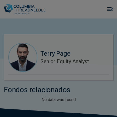
Skip to main content
M
m
o
Terry Page
Senior Equity Analyst
Fondos relacionados
No data was found