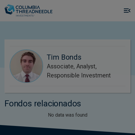
Skip to main content
M
m
o
Tim Bonds
Associate, Analyst,
Responsible Investment
Fondos relacionados
No data was found