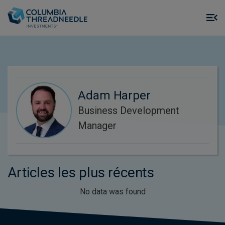
Skip to main content
M
m
o
Adam Harper
Business Development
Manager
Articles les plus récents
No data was found