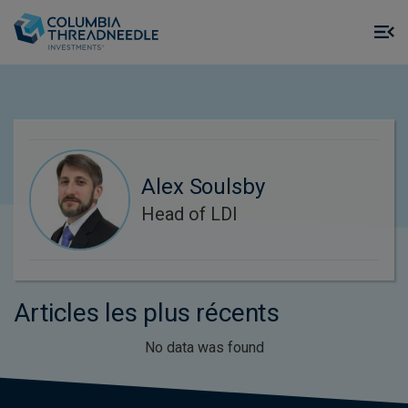
Skip to main content
M
m
o
Alex Soulsby
Head of LDI
Articles les plus récents
No data was found