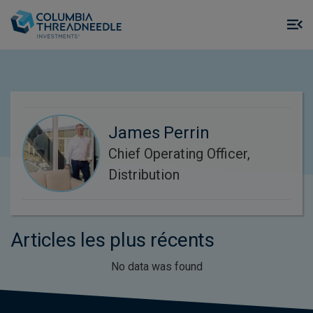
Skip to main content
M
m
o
James Perrin
Chief Operating Officer,
Distribution
Articles les plus récents
No data was found