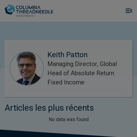
Skip to main content
M
m
o
Keith Patton
Managing Director, Global
Head of Absolute Return
Fixed Income
Articles les plus récents
No data was found