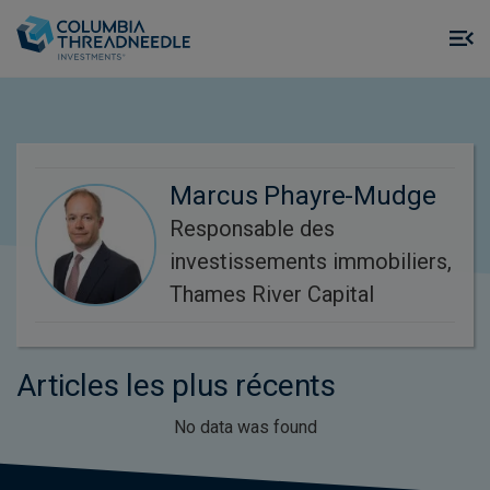
Skip to main content
M
m
o
Marcus Phayre-Mudge
Responsable des
investissements immobiliers,
Thames River Capital
Articles les plus récents
No data was found