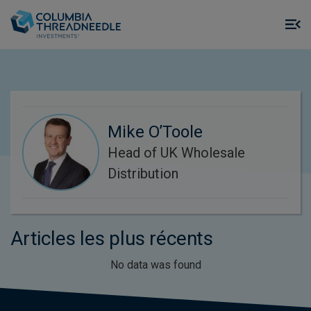
Skip to main content
M
m
o
Mike O’Toole
Head of UK Wholesale
Distribution
Articles les plus récents
No data was found