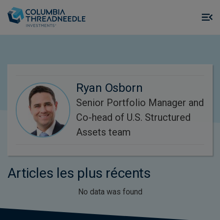
Skip to main content
M
m
o
Ryan Osborn
Senior Portfolio Manager and
Co-head of U.S. Structured
Assets team
Articles les plus récents
No data was found