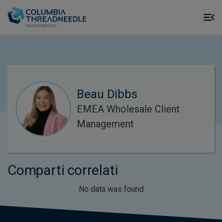
Skip to main content
M
m
o
Beau Dibbs
EMEA Wholesale Client
Management
Comparti correlati
No data was found