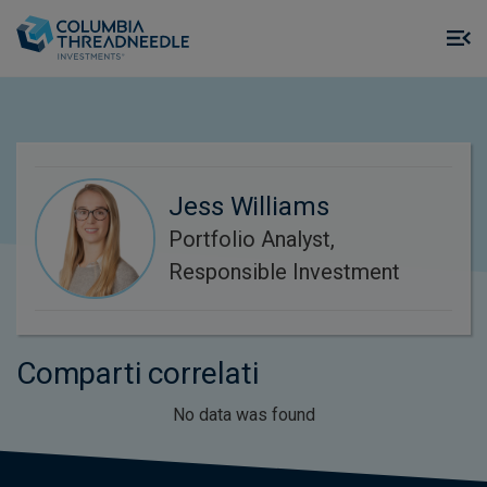
Skip to main content
M
m
o
Jess Williams
Portfolio Analyst,
Responsible Investment
Comparti correlati
No data was found