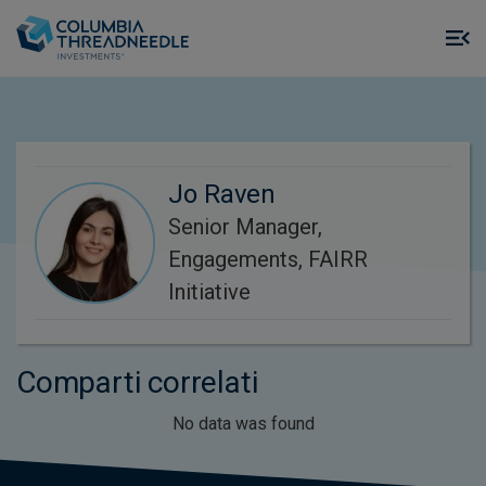
Skip to main content
M
m
o
Jo Raven
Senior Manager,
Engagements, FAIRR
Initiative
Comparti correlati
No data was found