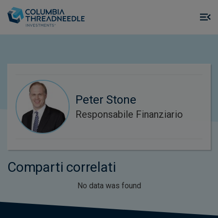
Skip to main content
M
m
o
Peter Stone
Responsabile Finanziario
Comparti correlati
No data was found