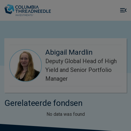
Skip to main content
M
m
o
Abigail Mardlin
Deputy Global Head of High
Yield and Senior Portfolio
Manager
Gerelateerde fondsen
No data was found