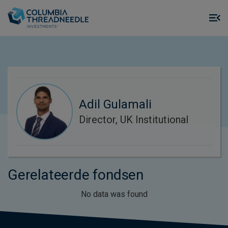
Skip to main content
M
m
o
Adil Gulamali
Director, UK Institutional
Gerelateerde fondsen
No data was found