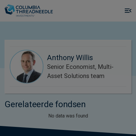
Skip to main content
M
m
o
Anthony Willis
Senior Economist, Multi-
Asset Solutions team
Gerelateerde fondsen
No data was found