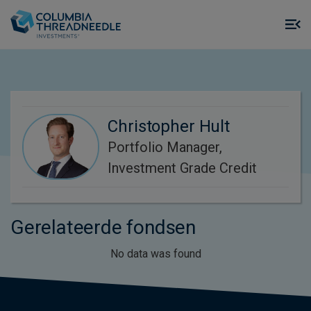
Skip to main content
M
m
o
Christopher Hult
Portfolio Manager,
Investment Grade Credit
Gerelateerde fondsen
No data was found