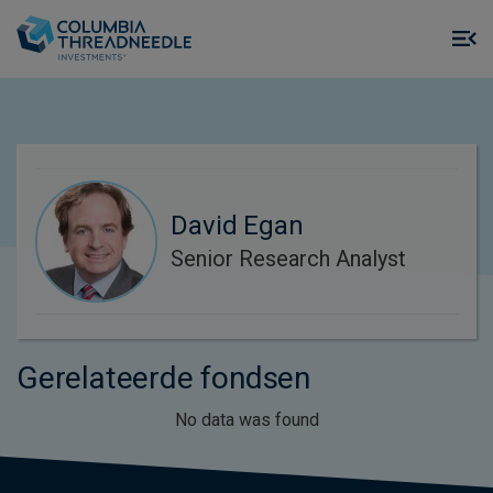
Skip to main content
M
m
o
David Egan
Senior Research Analyst
Gerelateerde fondsen
No data was found