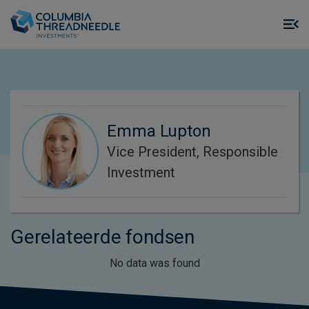
Skip to main content
M
m
o
Emma Lupton
Vice President, Responsible
Investment
Gerelateerde fondsen
No data was found