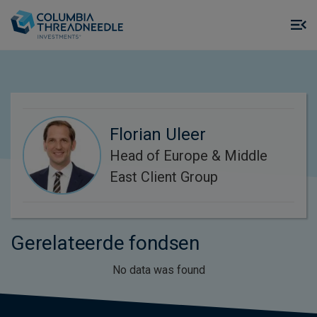
Skip to main content
M
m
o
Florian Uleer
Head of Europe & Middle
East Client Group
Gerelateerde fondsen
No data was found