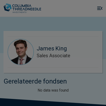
Skip to main content
M
m
o
James King
Sales Associate
Gerelateerde fondsen
No data was found