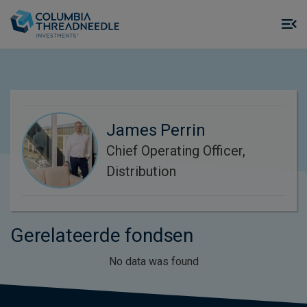
Skip to main content
M
m
o
James Perrin
Chief Operating Officer,
Distribution
Gerelateerde fondsen
No data was found