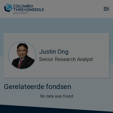
Skip to main content
M
m
o
Justin Ong
Senior Research Analyst
Gerelateerde fondsen
No data was found