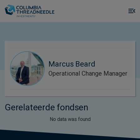
Skip to main content
M
m
o
Marcus Beard
Operational Change Manager
Gerelateerde fondsen
No data was found