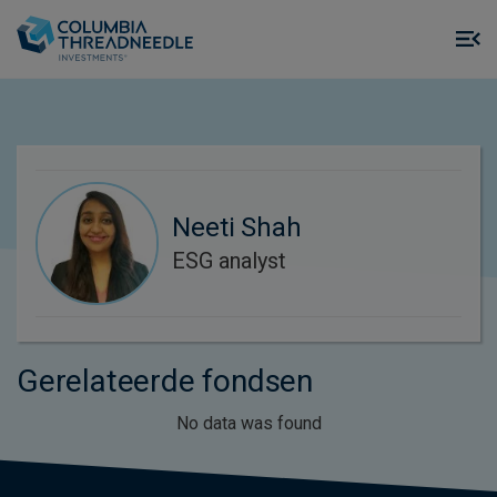
Skip to main content
M
m
o
Neeti Shah
ESG analyst
Gerelateerde fondsen
No data was found