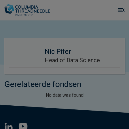
Skip to main content
M
m
o
Nic Pifer
Head of Data Science
Gerelateerde fondsen
No data was found