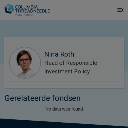
Skip to main content
M
m
o
Nina Roth
Head of Responsible
Investment Policy
Gerelateerde fondsen
No data was found