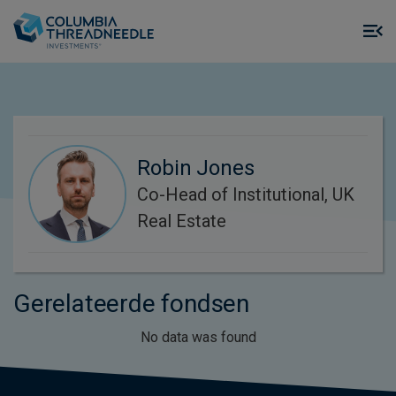
Skip to main content
M
m
o
Robin Jones
Co-Head of Institutional, UK
Real Estate
Gerelateerde fondsen
No data was found