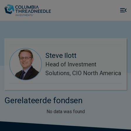
Skip to main content
M
m
o
Steve Ilott
Head of Investment
Solutions, CIO North America
Gerelateerde fondsen
No data was found